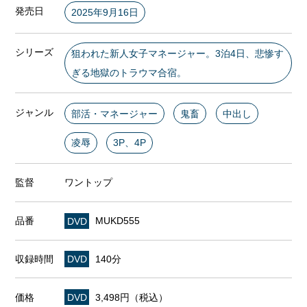
発売日
2025年9月16日
シリーズ
狙われた新人女子マネージャー。3泊4日、悲惨す
ぎる地獄のトラウマ合宿。
ジャンル
部活・マネージャー
鬼畜
中出し
凌辱
3P、4P
監督
ワントップ
品番
DVD
MUKD555
収録時間
DVD
140分
価格
DVD
3,498円（税込）