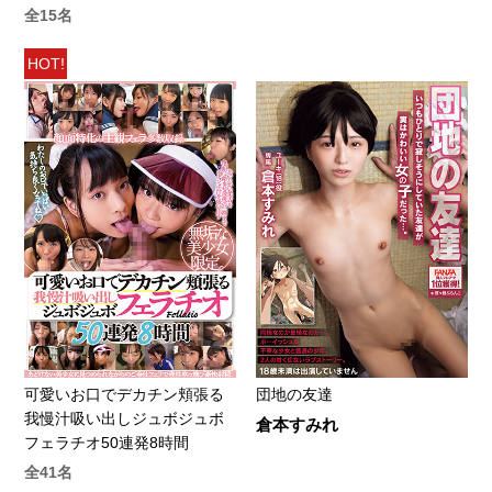
全15名
HOT!
可愛いお口でデカチン頬張る
団地の友達
我慢汁吸い出しジュボジュボ
倉本すみれ
フェラチオ50連発8時間
全41名