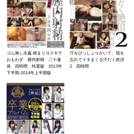
ゴム無し生姦 締まりヨスギテ
汗をびっしょりかいて、我を
おもわず 膣内射精 二十連
忘れてイキまくる汗だく絶頂
発 四時間 特選版 2013年
2 四時間
下半期-2014年上半期版